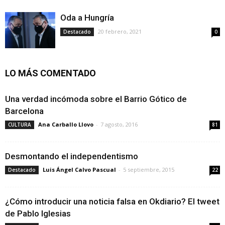
Oda a Hungría
20 febrero, 2021
Destacado
0
LO MÁS COMENTADO
Una verdad incómoda sobre el Barrio Gótico de
Barcelona
Ana Carballo Llovo
-
7 agosto, 2016
CULTURA
81
Desmontando el independentismo
Luis Ángel Calvo Pascual
-
5 septiembre, 2015
Destacado
22
¿Cómo introducir una noticia falsa en Okdiario? El tweet
de Pablo Iglesias