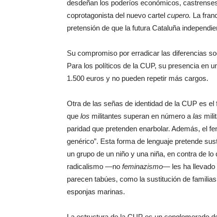
desdeñan los poderíos económicos, castrenses 
coprotagonista del nuevo cartel
cupero.
La franc
pretensión de que la futura Cataluña independi
Su compromiso por erradicar las diferencias soci
Para los políticos de la CUP, su presencia en u
1.500 euros y no pueden repetir más cargos.
Otra de las señas de identidad de la CUP es el 
que
los
militantes superan en número a
las
mili
paridad que pretenden enarbolar. Además, el fe
genérico”. Esta forma de lenguaje pretende susti
un grupo de un niño y una niña, en contra de lo 
radicalismo —no
feminazismo
— les ha llevado
parecen tabúes, como la sustitución de familias
esponjas marinas.
La estructura de la CUP es un conglomerado d