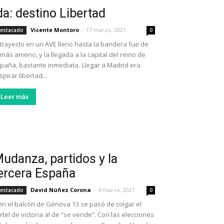
da: destino Libertad
Vicente Montoro
-
17 marzo, 2021
estacado
0
 trayecto en un AVE lleno hasta la bandera fue de
 más ameno, y la llegada a la capital del reino de
paña, bastante inmediata. Llegar a Madrid era
spirar libertad...
Leer más
udanza, partidos y la
ercera España
David Núñez Corona
-
4 marzo, 2021
estacado
0
en el balcón de Génova 13 se pasó de colgar el
rtel de victoria al de “se vende”. Con las elecciones