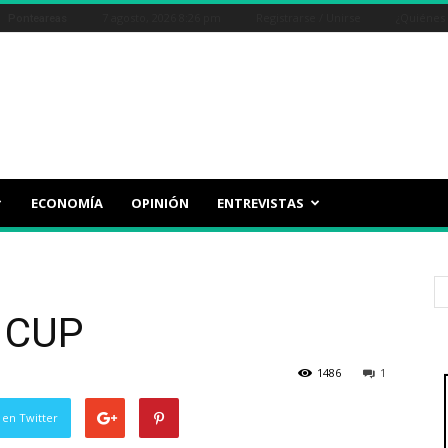
7 agosto, 2026 8:26 pm
Registrarse / Unirse
¿Quiénes
Ponteareas
ECONOMÍA
OPINIÓN
ENTREVISTAS
a CUP
1486
1
 en Twitter