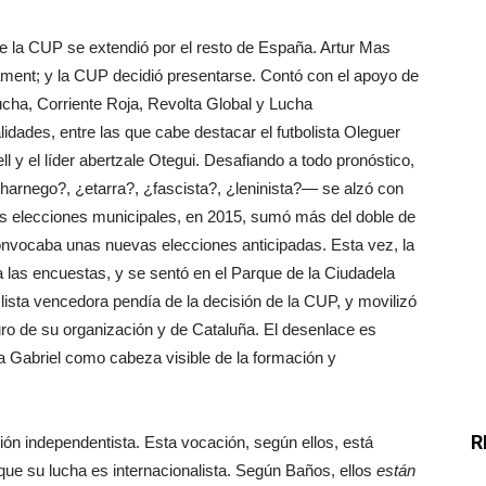
e la CUP se extendió por el resto de España. Artur Mas
ment; y la CUP decidió presentarse. Contó con el apoyo de
cha, Corriente Roja, Revolta Global y Lucha
lidades, entre las que cabe destacar el futbolista Oleguer
ll y el líder abertzale Otegui. Desafiando a todo pronóstico,
rnego?, ¿etarra?, ¿fascista?, ¿leninista?— se alzó con
tes elecciones municipales, en 2015, sumó más del doble de
onvocaba unas nuevas elecciones anticipadas. Esta vez, la
 a las encuestas, y se sentó en el Parque de la Ciudadela
lista vencedora pendía de la decisión de la CUP, y movilizó
uro de su organización y de Cataluña. El desenlace es
 Gabriel como cabeza visible de la formación y
R
ión independentista. Esta vocación, según ellos, está
que su lucha es internacionalista. Según Baños, ellos
están