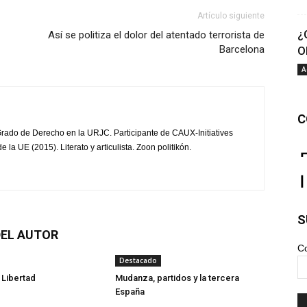
Artículo siguiente
¿
Así se politiza el dolor del atentado terrorista de
Barcelona
O
A
C
Grado de Derecho en la URJC. Participante de CAUX-Initiatives
la UE (2015). Literato y articulista. Zoon politikón.
S
EL AUTOR
Co
Destacado
 Libertad
Mudanza, partidos y la tercera
España