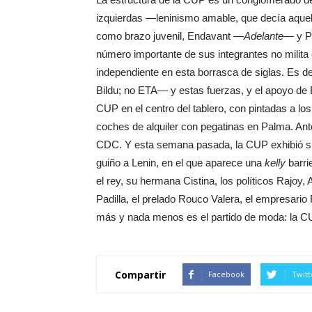
izquierdas —leninismo amable, que decía aque
como brazo juvenil, Endavant —
Adelante
— y Po
número importante de sus integrantes no milit
independiente en esta borrasca de siglas. Es de
Bildu; no ETA— y estas fuerzas, y el apoyo de Er
CUP en el centro del tablero, con pintadas a 
coches de alquiler con pegatinas en Palma. Ant
CDC. Y esta semana pasada, la CUP exhibió su c
guiño a Lenin, en el que aparece una
kelly
barri
el rey, su hermana Cistina, los políticos Rajoy,
Padilla, el prelado Rouco Valera, el empresario
más y nada menos es el partido de moda: la C
Compartir
Facebook
Twitt