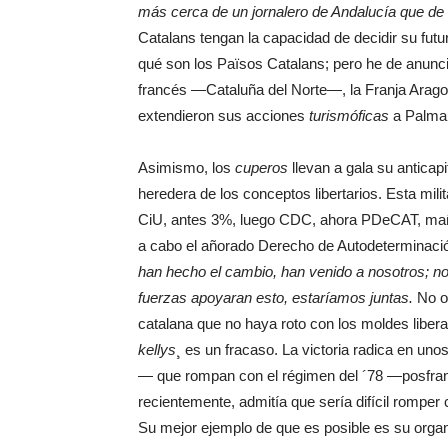
más cerca de un jornalero de Andalucía que de
Catalans tengan la capacidad de decidir su fut
qué son los Països Catalans; pero he de anunci
francés —Cataluña del Norte—, la Franja Arago
extendieron sus acciones
turismóficas
a Palma 
Asimismo, los
cuperos
llevan a gala su anticap
heredera de los conceptos libertarios. Esta milit
CiU, antes 3%, luego CDC, ahora PDeCAT, mañ
a cabo el añorado Derecho de Autodeterminaci
han hecho el cambio, han venido a nosotros; n
fuerzas apoyaran esto, estaríamos juntas.
No ob
catalana que no haya roto con los moldes libera
kellys
¸ es un fracaso. La victoria radica en uno
— que rompan con el régimen del ´78 —posfran
recientemente, admitía que sería difícil romper
Su mejor ejemplo de que es posible es su orga