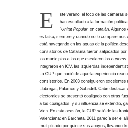
E
ste verano, el foco de las cámaras s
han escoltado a la formación polític
´Unitat Popular
, en catalán. Algunos
es falso, siempre y cuando no lo comparemos 
está navegando en las aguas de la política des
consistorios de Cataluña fueron salpicados por 
los municipios a los que escalaron los
cuperos.
integraron en ICV, las izquierdas independenti
La CUP que nació de aquella experiencia reanu
consistorios. En 2003 consiguieron excelentes 
Llobregat, Palamós y Sabadell. Cabe destacar q
electorales se presentó coaligado con otras fuer
a los coaligados, y su influencia se extendió,
Vich. En esta ocasión, la CUP salió de las fro
Valenciana: en Barcheta. 2011 parecía ser el añ
multiplicado por quince sus apoyos, llevando tr