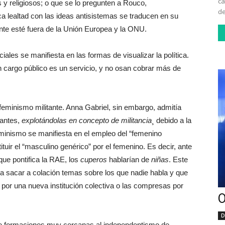
ca
y religiosos; o que se lo pregunten a Rouco,
de
a lealtad con las ideas antisistemas se traducen en su
ente esté fuera de la Unión Europea y la ONU.
ales se manifiesta en las formas de visualizar la política.
n cargo público es un servicio, y no osan cobrar más de
feminismo militante. Anna Gabriel, sin embargo, admitía
tantes,
explotándolas en concepto de militancia
¸ debido a la
minismo se manifiesta en el empleo del “femenino
tuir el “masculino genérico” por el femenino. Es decir, ante
que pontifica la RAE, los
cuperos
hablarían de
niñas
. Este
 a sacar a colación temas sobre los que nadie habla y que
 por una nueva institución colectiva o las compresas por
O
D
e formaciones muy cercanas al independentismo de