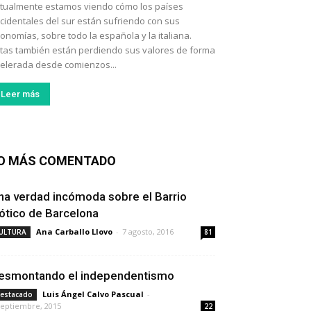
tualmente estamos viendo cómo los países
cidentales del sur están sufriendo con sus
onomías, sobre todo la española y la italiana.
tas también están perdiendo sus valores de forma
elerada desde comienzos...
Leer más
O MÁS COMENTADO
na verdad incómoda sobre el Barrio
ótico de Barcelona
Ana Carballo Llovo
-
7 agosto, 2016
ULTURA
81
esmontando el independentismo
Luis Ángel Calvo Pascual
-
estacado
septiembre, 2015
22