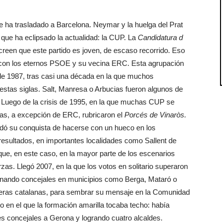
e ha trasladado a Barcelona. Neymar y la huelga del Prat
a que ha eclipsado la actualidad: la CUP. La
Candidatura d
 creen que este partido es joven, de escaso recorrido. Eso
con los eternos PSOE y su vecina ERC. Esta agrupación
de 1987, tras casi una década en la que muchos
estas siglas. Salt, Manresa o Arbucias fueron algunos de
Luego de la crisis de 1995, en la que muchas CUP se
stas, a excepción de ERC, rubricaron el
Porcés de Vinaròs.
dó su conquista de hacerse con un hueco en los
resultados, en importantes localidades como Sallent de
ue, en este caso, en la mayor parte de los escenarios
zas. Llegó 2007, en la que los votos en solitario superaron
 ganando concejales en municipios como Berga, Mataró o
nteras catalanas, para sembrar su mensaje en la Comunidad
o en el que la formación amarilla tocaba techo: había
es concejales a Gerona y logrando cuatro alcaldes.