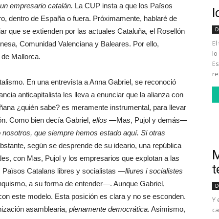
 un empresario catalán.
La CUP insta a que los Països
I
uro, dentro de España o fuera. Próximamente, hablaré de
D
ar que se extienden por las actuales Cataluña, el Rosellón
El
nesa, Comunidad Valenciana y Baleares. Por ello,
lo
de Mallorca.
Es
re
italismo. En una entrevista a Anna Gabriel, se reconoció
ancia anticapitalista les lleva a enunciar que la alianza con
ana ¿quién sabe? es meramente instrumental, para llevar
ón. Como bien decía Gabriel,
ellos
—Mas, Pujol y demás—
o nosotros, que siempre hemos estado aquí. Si otras
stante, según se desprende de su ideario, una república
M
les, con Mas, Pujol y los empresarios que explotan a las
t
s Països Catalans libres y socialistas —
lliures i socialistes
quismo, a su forma de entender—. Aunque Gabriel,
D
 con este modelo. Esta posición es clara y no se esconden.
Y 
nización asamblearia,
plenamente democrática.
Asimismo,
ca