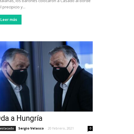
talanas, los barones colocaron a Casado al borde
l precipicio y...
Leer más
da a Hungría
Sergio Velasco
-
20 febrero, 2021
estacado
0