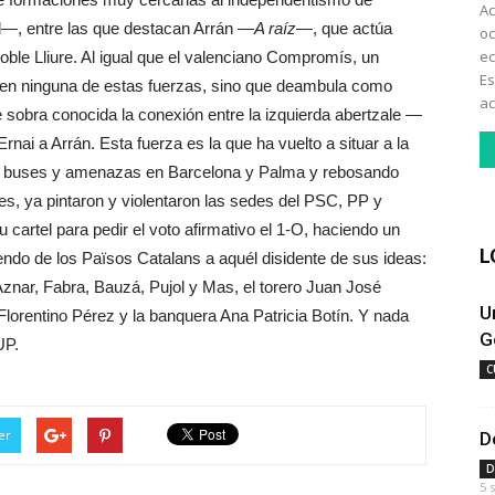
Ac
l—, entre las que destacan Arrán —
A raíz
—, que actúa
oc
ec
ble Lliure. Al igual que el valenciano Compromís, un
Es
a en ninguna de estas fuerzas, sino que deambula como
ac
 sobra conocida la conexión entre la izquierda abertzale —
nai a Arrán. Esta fuerza es la que ha vuelto a situar a la
los buses y amenazas en Barcelona y Palma y rebosando
es, ya pintaron y violentaron las sedes del PSC, PP y
artel para pedir el voto afirmativo el 1-O, haciendo un
L
endo de los Països Catalans a aquél disidente de sus ideas:
 Aznar, Fabra, Bauzá, Pujol y Mas, el torero Juan José
U
 Florentino Pérez y la banquera Ana Patricia Botín. Y nada
G
UP.
C
er
D
D
5 