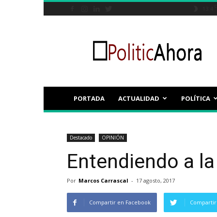
C
13.4
Politicahora.es
PORTADA
ACTUALIDAD
POLÍTICA
Destacado
OPINIÓN
Entendiendo a l
Por
Marcos Carrascal
-
17 agosto, 2017
Compartir en Facebook
Compartir