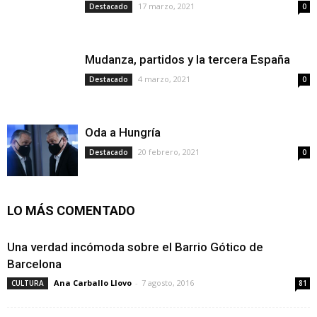
17 marzo, 2021
Destacado
0
Mudanza, partidos y la tercera España
4 marzo, 2021
Destacado
0
Oda a Hungría
20 febrero, 2021
Destacado
0
LO MÁS COMENTADO
Una verdad incómoda sobre el Barrio Gótico de
Barcelona
Ana Carballo Llovo
-
7 agosto, 2016
CULTURA
81