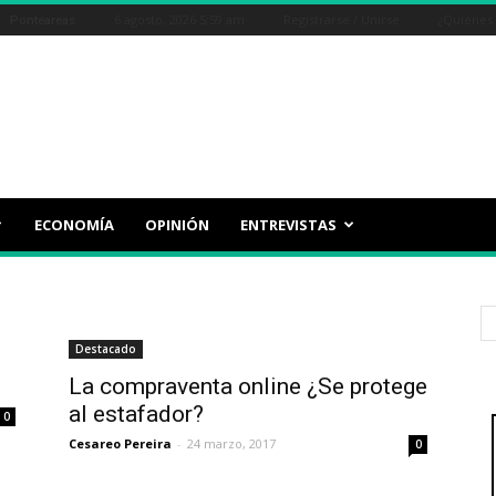
C
6 agosto, 2026 5:59 am
Registrarse / Unirse
¿Quiénes
Ponteareas
ECONOMÍA
OPINIÓN
ENTREVISTAS
Destacado
La compraventa online ¿Se protege
al estafador?
0
Cesareo Pereira
-
24 marzo, 2017
0