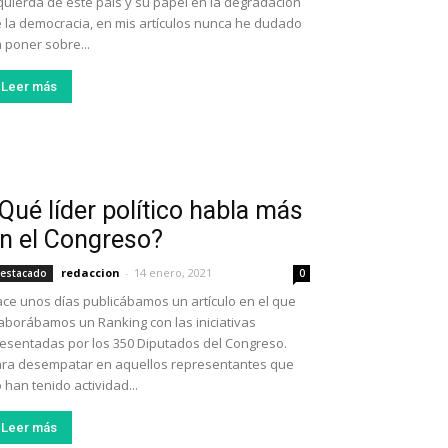
quierda de este país y su papel en la degradación
 la democracia, en mis artículos nunca he dudado
 poner sobre...
Leer más
Qué líder político habla más
n el Congreso?
redaccion
-
14 enero, 2021
estacado
0
ce unos días publicábamos un artículo en el que
aborábamos un Ranking con las iniciativas
esentadas por los 350 Diputados del Congreso.
ra desempatar en aquellos representantes que
 han tenido actividad...
Leer más