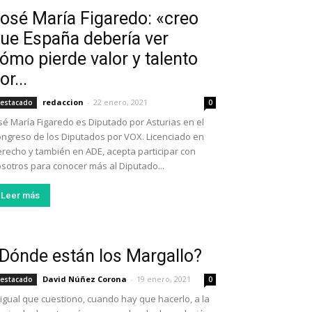
osé María Figaredo: «creo
ue España debería ver
ómo pierde valor y talento
or...
redaccion
-
22 enero, 2021
estacado
0
sé María Figaredo es Diputado por Asturias en el
ngreso de los Diputados por VOX. Licenciado en
recho y también en ADE, acepta participar con
sotros para conocer más al Diputado...
Leer más
Dónde están los Margallo?
David Núñez Corona
-
19 enero, 2021
estacado
0
 igual que cuestiono, cuando hay que hacerlo, a la