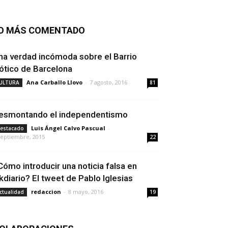
O MÁS COMENTADO
na verdad incómoda sobre el Barrio
ótico de Barcelona
Ana Carballo Llovo
-
7 agosto, 2016
ULTURA
81
esmontando el independentismo
Luis Ángel Calvo Pascual
-
estacado
septiembre, 2015
22
Cómo introducir una noticia falsa en
kdiario? El tweet de Pablo Iglesias
redaccion
-
8 mayo, 2016
ctualidad
19