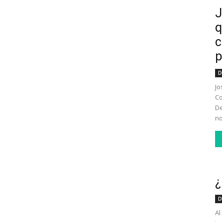
J
q
c
p
D
Jo
Co
De
no
¿
D
Al