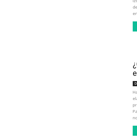
iz
de
en
¿
e
D
Ha
el
pr
Pa
no