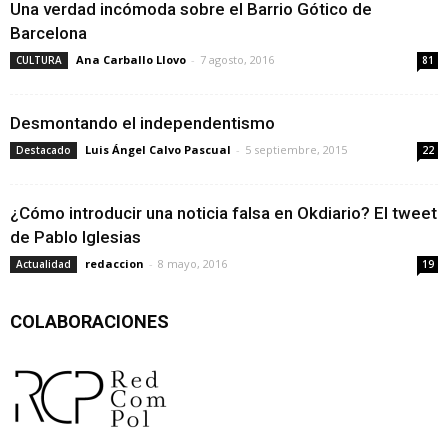
Una verdad incómoda sobre el Barrio Gótico de
Barcelona
Ana Carballo Llovo
-
7 agosto, 2016
CULTURA
81
Desmontando el independentismo
Luis Ángel Calvo Pascual
-
5 septiembre, 2015
Destacado
22
¿Cómo introducir una noticia falsa en Okdiario? El tweet
de Pablo Iglesias
redaccion
-
8 mayo, 2016
Actualidad
19
COLABORACIONES