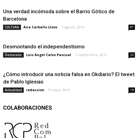
Una verdad incómoda sobre el Barrio Gótico de
Barcelona
Ana Carballo Llovo
-
7 agosto, 2016
CULTURA
81
Desmontando el independentismo
Luis Ángel Calvo Pascual
-
5 septiembre, 2015
Destacado
22
¿Cómo introducir una noticia falsa en Okdiario? El tweet
de Pablo Iglesias
redaccion
-
8 mayo, 2016
Actualidad
19
COLABORACIONES