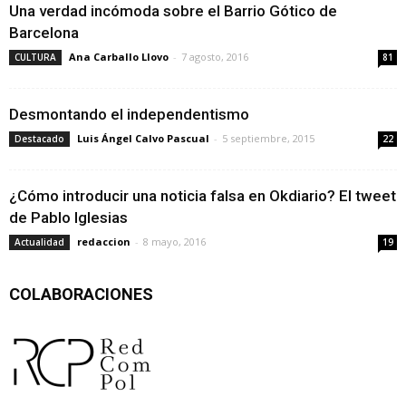
Una verdad incómoda sobre el Barrio Gótico de
Barcelona
Ana Carballo Llovo
-
7 agosto, 2016
CULTURA
81
Desmontando el independentismo
Luis Ángel Calvo Pascual
-
5 septiembre, 2015
Destacado
22
¿Cómo introducir una noticia falsa en Okdiario? El tweet
de Pablo Iglesias
redaccion
-
8 mayo, 2016
Actualidad
19
COLABORACIONES