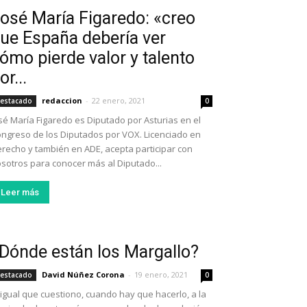
osé María Figaredo: «creo
ue España debería ver
ómo pierde valor y talento
or...
redaccion
-
22 enero, 2021
estacado
0
sé María Figaredo es Diputado por Asturias en el
ngreso de los Diputados por VOX. Licenciado en
recho y también en ADE, acepta participar con
sotros para conocer más al Diputado...
Leer más
Dónde están los Margallo?
David Núñez Corona
-
19 enero, 2021
estacado
0
 igual que cuestiono, cuando hay que hacerlo, a la