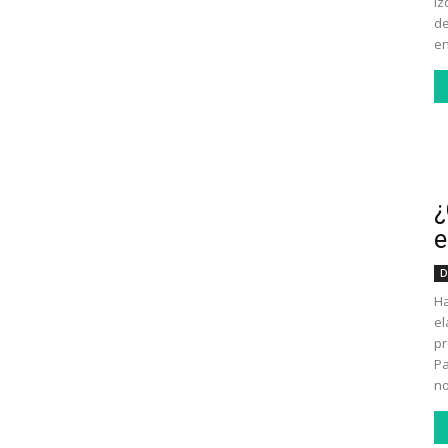
iz
de
en
¿
e
D
Ha
el
pr
Pa
no