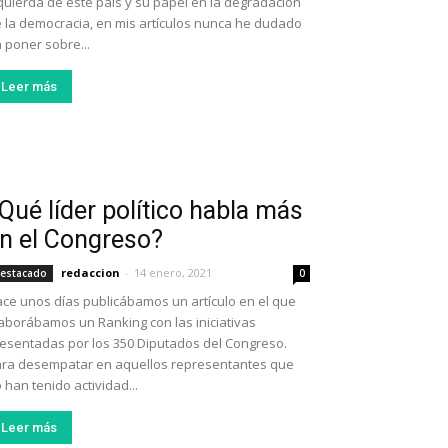
quierda de este país y su papel en la degradación
 la democracia, en mis artículos nunca he dudado
 poner sobre...
Leer más
Qué líder político habla más
n el Congreso?
redaccion
-
14 enero, 2021
estacado
0
ce unos días publicábamos un artículo en el que
aborábamos un Ranking con las iniciativas
esentadas por los 350 Diputados del Congreso.
ra desempatar en aquellos representantes que
 han tenido actividad...
Leer más