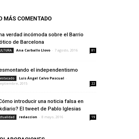
O MÁS COMENTADO
na verdad incómoda sobre el Barrio
ótico de Barcelona
Ana Carballo Llovo
-
7 agosto, 2016
ULTURA
81
esmontando el independentismo
Luis Ángel Calvo Pascual
-
estacado
septiembre, 2015
22
Cómo introducir una noticia falsa en
kdiario? El tweet de Pablo Iglesias
redaccion
-
8 mayo, 2016
ctualidad
19