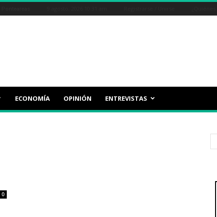
9 agosto, 2026 10:31 am
Registrarse / Unirse
¿Quiénes
Ponteareas
ECONOMÍA
OPINIÓN
ENTREVISTAS
0