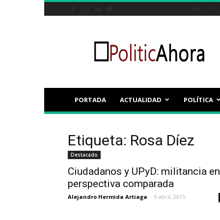
C
13.9
Politicahora.es
PORTADA
ACTUALIDAD
POLÍTICA
Etiqueta: Rosa Díez
Destacado
Ciudadanos y UPyD: militancia en
perspectiva comparada
Alejandro Hermida Artiaga
-
9 abril, 2015