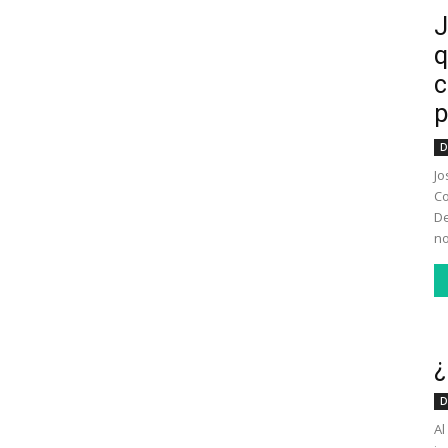
J
q
c
p
D
Jo
Co
De
no
¿
D
Al