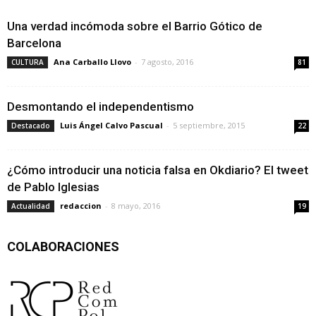
Una verdad incómoda sobre el Barrio Gótico de
Barcelona
Ana Carballo Llovo
-
7 agosto, 2016
CULTURA
81
Desmontando el independentismo
Luis Ángel Calvo Pascual
-
5 septiembre, 2015
Destacado
22
¿Cómo introducir una noticia falsa en Okdiario? El tweet
de Pablo Iglesias
redaccion
-
8 mayo, 2016
Actualidad
19
COLABORACIONES