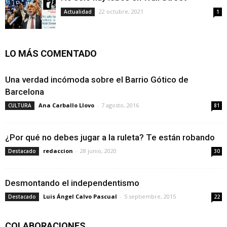
22 octubre, 2021
Actualidad
1
LO MÁS COMENTADO
Una verdad incómoda sobre el Barrio Gótico de
Barcelona
Ana Carballo Llovo
-
7 agosto, 2016
CULTURA
81
¿Por qué no debes jugar a la ruleta? Te están robando
redaccion
-
28 junio, 2020
Destacado
30
Desmontando el independentismo
Luis Ángel Calvo Pascual
-
5 septiembre, 2015
Destacado
22
COLABORACIONES