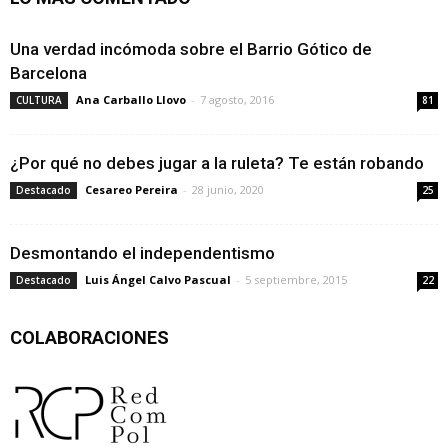
Una verdad incómoda sobre el Barrio Gótico de
Barcelona
Ana Carballo Llovo
-
7 agosto, 2016
CULTURA
81
¿Por qué no debes jugar a la ruleta? Te están robando
Cesareo Pereira
-
28 junio, 2020
Destacado
25
Desmontando el independentismo
Luis Ángel Calvo Pascual
-
5 septiembre, 2015
Destacado
22
COLABORACIONES