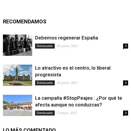
RECOMENDAMOS
Debemos regenerar España
28 junio, 2021
Destacado
0
Lo atractivo es el centro, lo liberal
progresista
26 junio, 2021
Destacado
0
La campaña #StopPeajes : ¿Por qué te
afecta aunque no conduzcas?
7 mayo, 2021
Destacado
0
LO MÁS COMENTADO