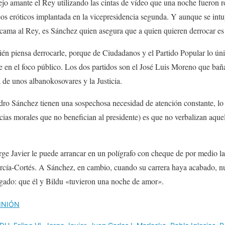
iejo amante el Rey utilizando las cintas de vídeo que una noche fueron 
os eróticos implantada en la vicepresidencia segunda. Y aunque se int
cama al Rey, es Sánchez quien asegura que a quien quieren derrocar es 
n piensa derrocarle, porque de Ciudadanos y el Partido Popular lo úni
e en el foco público. Los dos partidos son el José Luis Moreno que bañab
a de unos albanokosovares y la Justicia.
o Sánchez tienen una sospechosa necesidad de atención constante, lo
cias morales que no benefician al presidente) es que no verbalizan aque
e Javier le puede arrancar en un polígrafo con cheque de por medio la
rcía-Cortés. A Sánchez, en cambio, cuando su carrera haya acabado, 
egado: que él y Bildu «tuvieron una noche de amor
»
.
INIÓN