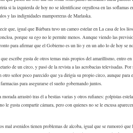
riría si la izquierda de hoy no se identificase orgullosa en las soflamas 
alos y las indignidades mamporreras de Marlaska.
ecir que, igual que Bárbara tuvo un cameo estelar en La casa de los líos
Moncloa, porque su ego no le permite menos. Aunque viendo las previs
ronto para afirmar que el Gobierno es un lío y en un año lo de hoy se no
que escribe gusta de otros temas más propios del amarillismo, entro en
tario de un circo, y pasó de la revista a las acrobacias televisadas. Po
n otro señor poco parecido que ya dirigía su propio circo, aunque para e
 farmacias para asegurarse el sueño gobernando juntos.
 morada arrastró tras él a bestias varias y otros rufianes: golpistas estel
 le gusta compartir cámara, pero con quienes no se le excusa aparecer
s mal avenidos tienen problemas de alcoba, igual que se rumoreó que l