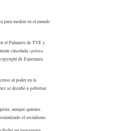
leza para medrar en el mundo
 en el Palmarés de TVE y
amente cincelada «
pétrea
(copyright de Esperanza
scenso al poder en la
hez se decidió a gobernar
quista, aunque quienes
monializado el socialismo.
 a Pedro un masoquista